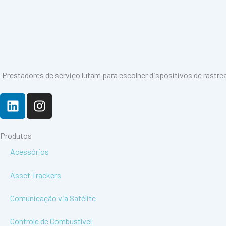
Prestadores de serviço lutam para escolher dispositivos de rastre
L
I
i
n
n
s
k
t
Produtos
e
a
Acessórios
d
g
i
r
Asset Trackers
n
a
m
Comunicação via Satélite
Controle de Combustível