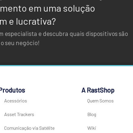
amento em uma solução
 e lucrativa?
 especialista e descubra quais dispositivos são
 o seu negócio!
Produtos
A RastShop
Acessórios
Quem Somos
Asset Trackers
Blog
Comunicação via Satélite
Wiki