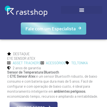
Ir
para
o
conteúdo
Fale com um Especialista
DESTAQUE
EYE SENSOR ATEX
ASSET TRACKERS
ACESSÓRIOS
TELTONIKA
2 anos de garantia
Sensor de Temperatura Bluetooth
O
EYE Sensor
Atex
é um sensor Bluetooth robusto, de baixo
consumo e com bateria que dura mais de 5 anos. Fácil de
configurar e com operação de baixo custo, é ideal para
monitoramento inteligente em
ambientes perigosos
,
economizando tempo, recursos e ampliando a rentabilidade.