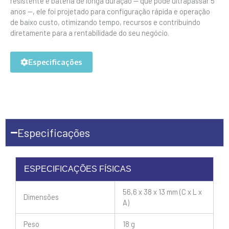
resistente e bateria de longa duração — que pode ultrapassar 5
anos —, ele foi projetado para configuração rápida e operação
de baixo custo, otimizando tempo, recursos e contribuindo
diretamente para a rentabilidade do seu negócio.
Especificações
Especificações
ESPECIFICAÇÕES FÍSICAS
56,6 x 38 x 13 mm (C x L x
Dimensões
A)
Peso
18 g