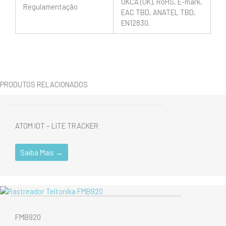
UKCA (UK), RoHS, E-mark,
Regulamentação
EAC TBD, ANATEL TBD,
EN12830.
PRODUTOS RELACIONADOS
Atom IoT
Lançamentos
Rastreadores Veiculares
ATOM IOT – LITE TRACKER
Saiba Mais →
Asset Trackers
Em Promoção
Rastreadores Veiculares
FMB920