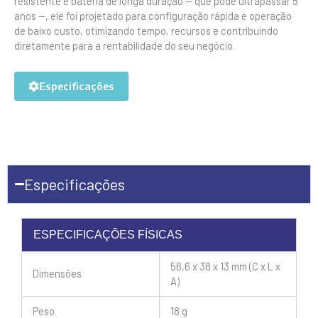
resistente e bateria de longa duração — que pode ultrapassar 5
anos —, ele foi projetado para configuração rápida e operação
de baixo custo, otimizando tempo, recursos e contribuindo
diretamente para a rentabilidade do seu negócio.
Especificações
Especificações
ESPECIFICAÇÕES FÍSICAS
56,6 x 38 x 13 mm (C x L x
Dimensões
A)
Peso
18 g