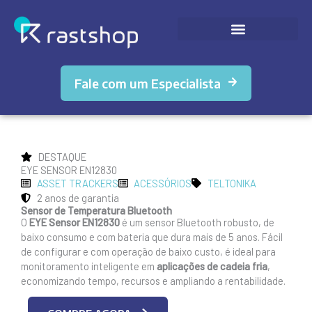
Ir
para
o
conteúdo
Fale com um Especialista
DESTAQUE
EYE SENSOR EN12830
ASSET TRACKERS
ACESSÓRIOS
TELTONIKA
2 anos de garantia
Sensor de Temperatura Bluetooth
O
EYE Sensor
EN12830
é um sensor Bluetooth robusto, de
baixo consumo e com bateria que dura mais de 5 anos. Fácil
de configurar e com operação de baixo custo, é ideal para
monitoramento inteligente em
aplicações de cadeia fria
,
economizando tempo, recursos e ampliando a rentabilidade.