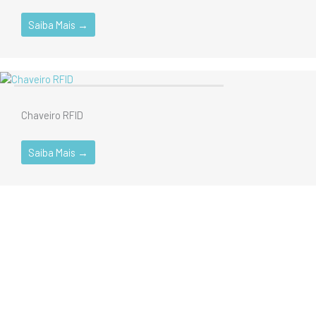
Saiba Mais →
Acessórios
Effortech
Identificador de Motorista
Chaveiro RFID
Saiba Mais →