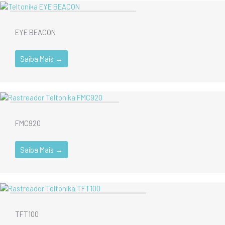
Asset Trackers
Lançamentos
Teltonika
EYE BEACON
Saiba Mais →
Rastreadores Veiculares
Teltonika
FMC920
Saiba Mais →
Em Promoção
Mobilidade Elétrica
Teltonika
TFT100