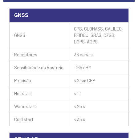
GNSS
GPS, GLONASS, GALILEO,
GNSS
BEIDOU, SBAS, QZSS,
DGPS, AGPS
Receptores
33 canais
Sensibilidade do Rastreio
-165 dBM
Precisão
< 2.5m CEP
Hot start
< 1 s
Warm start
< 25 s
Cold start
< 35 s