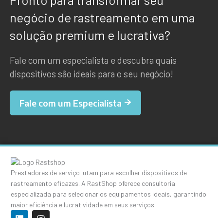
negócio de rastreamento em uma
solução premium e lucrativa?
Fale com um especialista e descubra quais
dispositivos são ideais para o seu negócio!
Fale com um Especialista
Prestadores de serviço lutam para escolher dispositivos de
rastreamento eficazes. A RastShop oferece consultoria
especializada para selecionar os equipamentos ideais, garantindo
maior eficiência e lucratividade em seus serviços.
L
I