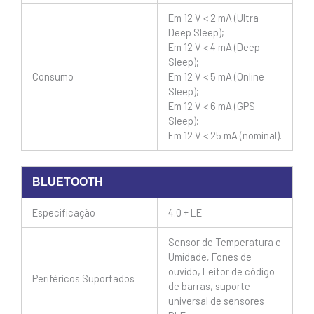
Em 12 V < 2 mA (Ultra
Deep Sleep);
Em 12 V < 4 mA (Deep
Sleep);
Consumo
Em 12 V < 5 mA (Online
Sleep);
Em 12 V < 6 mA (GPS
Sleep);
Em 12 V < 25 mA (nominal).
BLUETOOTH
Especificação
4.0 + LE
Sensor de Temperatura e
Umidade, Fones de
ouvido, Leitor de código
Periféricos Suportados
de barras, suporte
universal de sensores