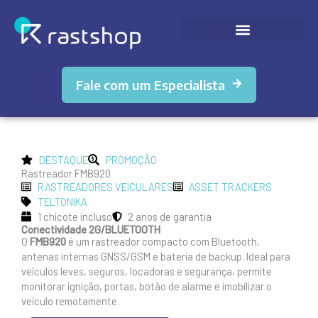
Ir
para
o
conteúdo
Fale com um Especialista
DESTAQUE
PROMOÇÃO
Rastreador FMB920
RASTREADORES VEICULARES
ASSET TRACKERS
TELTONIKA
1 chicote incluso
2 anos de garantia
Conectividade 2G/BLUETOOTH
O
FMB920
é um rastreador compacto com Bluetooth,
antenas internas GNSS/GSM e bateria de backup. Ideal para
veículos leves, seguros, locadoras e segurança, permite
monitorar ignição, portas, botão de alarme e imobilizar o
veículo remotamente.