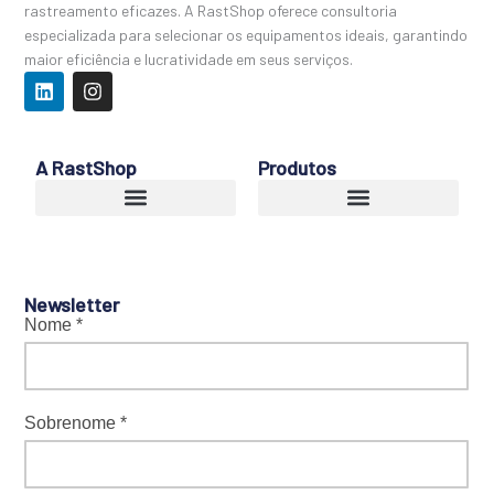
rastreamento eficazes. A RastShop oferece consultoria
especializada para selecionar os equipamentos ideais, garantindo
maior eficiência e lucratividade em seus serviços.
L
I
i
n
n
s
k
t
e
a
A RastShop
Produtos
d
g
i
r
n
a
Comunicação via Satélite
Controle de Combustível
Rastreadores Veiculares
m
Newsletter