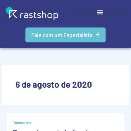
Ir
para
o
conteúdo
Fale com um Especialista
6 de agosto de 2020
Telemetria