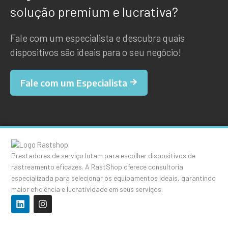
solução premium e lucrativa?
Fale com um especialista e descubra quais
dispositivos são ideais para o seu negócio!
Fale com um Especialista
Prestadores de serviço lutam para escolher dispositivos de
rastreamento eficazes. A RastShop oferece consultoria
especializada para selecionar os equipamentos ideais, garantindo
maior eficiência e lucratividade em seus serviços.
L
I
i
n
n
s
k
t