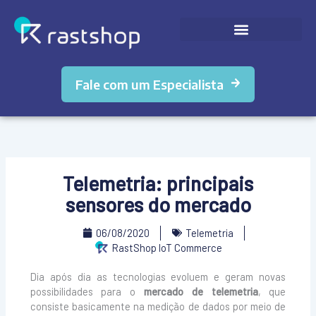
Ir
para
o
conteúdo
Fale com um Especialista
Telemetria: principais
sensores do mercado
06/08/2020
Telemetria
RastShop IoT Commerce
Dia após dia as tecnologias evoluem e geram novas
possibilidades para o
mercado de telemetria
, que
consiste basicamente na medição de dados por meio de