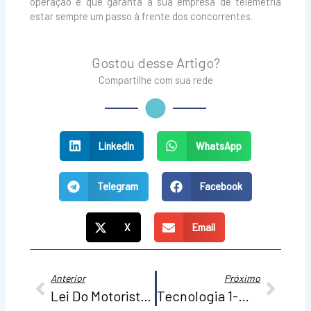
operação e que garanta à sua empresa de telemetria
estar sempre um passo à frente dos concorrentes.
Gostou desse Artigo?
Compartilhe com sua rede
LinkedIn
WhatsApp
Telegram
Facebook
X
Email
Anterior
Próx
Anterior
Próximo
Lei Do Motorista: Uma Oportunidade De Negócio Para Empresas De Telemetria
Tecnologia 1-Wire: Dispositivos Utilizados Para Agregar Valor Ao Universo IoT