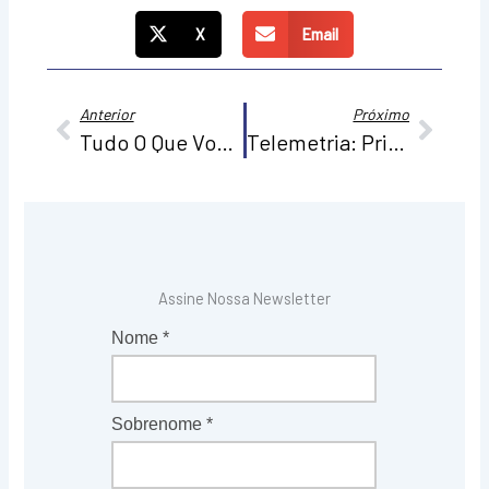
X
Email
Anterior
Próx
Anterior
Próximo
Tudo O Que Você Precisa Saber Sobre A Tecnologia RFID
Telemetria: Principais Sensores Do Mercado
Assine Nossa Newsletter