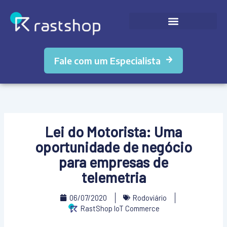
Ir
para
o
conteúdo
Fale com um Especialista
Lei do Motorista: Uma
oportunidade de negócio
para empresas de
telemetria
06/07/2020
Rodoviário
RastShop IoT Commerce