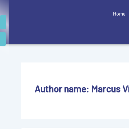
Ir
para
Home
o
conteúdo
Author name: Marcus V