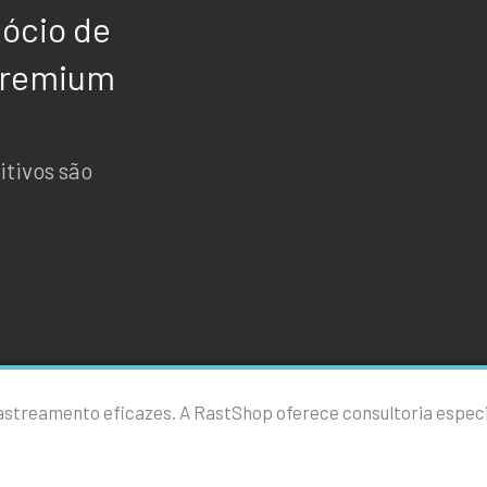
gócio de
premium
itivos são
rastreamento eficazes. A RastShop oferece consultoria especi