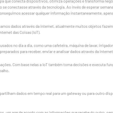
ogia que conecta dispositivos, otimiza operações e transforma neg
ro se conectasse através da tecnologia. Ao invés de esperar seman
s, conseguimos acessar qualquer informação instantaneamente, apen
mos dados através da internet, atualmente muitos objetos fazem
ternet das Coisas (IoT).
sados no dia a dia, como uma cafeteira, máquina de lavar, irrigado
eparados para receber, enviar e analisar dados através da internet
ormações. Com base nelas a IoT também toma decisões e executa funç
balho.
partilham dados em tempo real para um gateway ou para outro dispo
os, um age de acordo com as informações que recebe do outro, sem