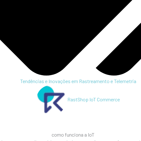
Tendências e Inovações em Rastreamento e Telemetria
RastShop IoT Commerce