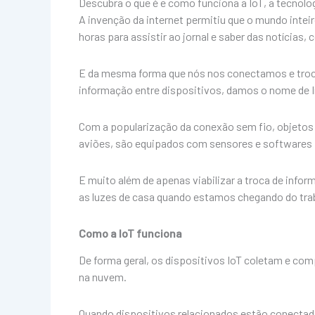
Descubra o que é e como funciona a IoT, a tecnol
A invenção da internet permitiu que o mundo intei
horas para assistir ao jornal e saber das notícia
E da mesma forma que nós nos conectamos e troca
informação entre dispositivos, damos o nome de In
Com a popularização da conexão sem fio, objetos u
aviões, são equipados com sensores e softwares pr
E muito além de apenas viabilizar a troca de inf
as luzes de casa quando estamos chegando do tra
Como a IoT funciona
De forma geral, os dispositivos IoT coletam e com
na nuvem.
Quando dispositivos relacionados estão conectad