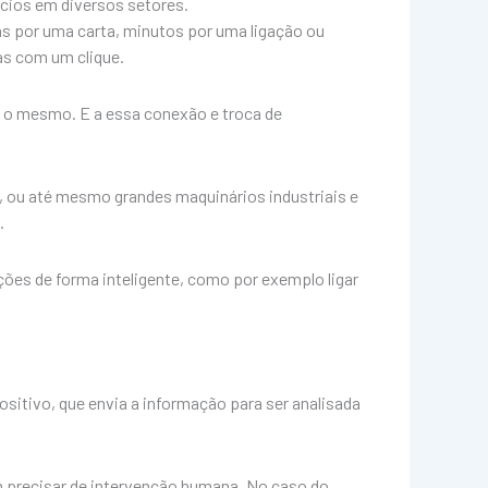
ócios em diversos setores.
as por uma carta, minutos por uma ligação ou
as com um clique.
 o mesmo. E a essa conexão e troca de
r, ou até mesmo grandes maquinários industriais e
.
ões de forma inteligente, como por exemplo ligar
sitivo, que envia a informação para ser analisada
 precisar de intervenção humana. No caso do