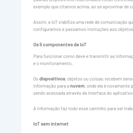
exemplo que citamos acima, ao se aproximar de cas
Assim, a IoT viabiliza uma rede de comunicação 
configuramos e passamos instruções aos objetos 
Os 5 componentes da IoT
Para funcionar como deve e transmitir as informaç
e o monitoramento.
Os
dispositivos
, objetos ou
coisas
, recebem sens
informação para a
nuvem
, onde ela é novamente
sendo acessada através da interface do aplicativo
A informação faz todo esse caminho para ser traba
IoT sem internet