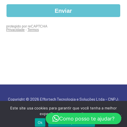
Copyright © 2026 Effortech Tecnologia e Soluções Ltda - CNPJ:
19.174.098/0001-21
Este site usa cookies para garantir que você tenha a melhor
experiência em nosso site.
By HyTrade Engineered Revenue
Como posso te ajudar?
Ok
Política de privacidade