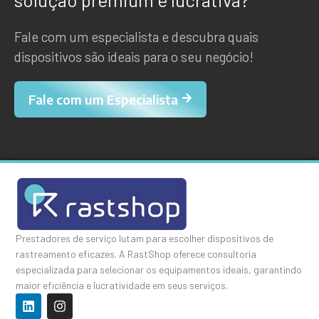
Fale com um especialista e descubra quais
dispositivos são ideais para o seu negócio!
Fale com um Especialista
Prestadores de serviço lutam para escolher dispositivos de
rastreamento eficazes. A RastShop oferece consultoria
especializada para selecionar os equipamentos ideais, garantindo
maior eficiência e lucratividade em seus serviços.
L
I
i
n