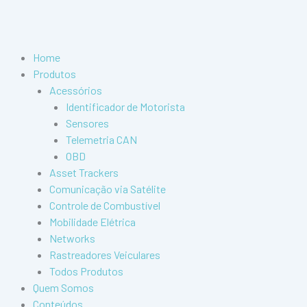
Ir
para
o
conteúdo
Home
Produtos
Acessórios
Identificador de Motorista
Sensores
Telemetria CAN
OBD
Asset Trackers
Comunicação via Satélite
Controle de Combustível
Mobilidade Elétrica
Networks
Rastreadores Veiculares
Todos Produtos
Quem Somos
Conteúdos