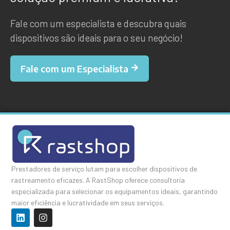
Fale com um especialista e descubra quais
dispositivos são ideais para o seu negócio!
Fale com um Especialista
Prestadores de serviço lutam para escolher dispositivos de
rastreamento eficazes. A RastShop oferece consultoria
especializada para selecionar os equipamentos ideais, garantindo
maior eficiência e lucratividade em seus serviços.
L
I
i
n