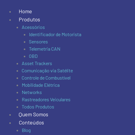
Ir
para
Home
o
Produtos
conteúdo
Acessórios
Identificador de Motorista
Sensores
Telemetria CAN
OBD
Asset Trackers
Comunicação via Satélite
Controle de Combustível
Mobilidade Elétrica
Networks
Rastreadores Veiculares
Todos Produtos
Quem Somos
Conteúdos
Blog